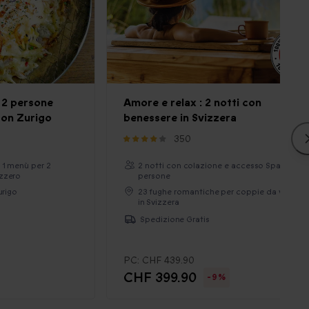
 2 persone
Amore e relax : 2 notti con
ton Zurigo
benessere in Svizzera
350
 1 menù per 2
2 notti con colazione e accesso Spa per 2
izzero
persone
urigo
23 fughe romantiche per coppie da vivere
in Svizzera
Spedizione Gratis
PC:
CHF 439.90
CHF 399.90
-9%