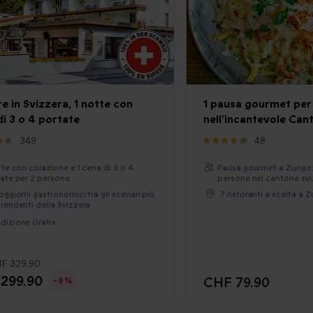
e in Svizzera, 1 notte con
1 pausa gourmet per
di 3 o 4 portate
nell’incantevole Can
349
48
tte con colazione e 1 cena di 3 o 4
Pausa gourmet a Zurigo:
ate per 2 persone
persone nel cantone sv
oggiorni gastronomici tra gli scenari più
7 ristoranti a scelta a Z
rendenti della Svizzera
dizione Gratis
F 329.90
299.90
CHF 79.90
-9%