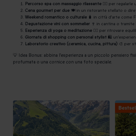
Percorso spa con massaggio rilassante
🧖‍♀️ per regalarl
Cena gourmet per due
🍽️ in un ristorante stellato o di
Weekend romantico o culturale
🧳 in città d'arte come 
Degustazione vini con sommelier
🍷 in cantina o tramite
Esperienza di yoga o meditazione
🧘‍♀️ per ritrovare equi
Giornata di shopping con personal stylist
🛍️ un'esperie
Laboratorio creativo (ceramica, cucina, pittura)
🎨 per st
💡 Idea Bonus: abbina l'esperienza a un piccolo pensiero fi
profumata o una cornice con una foto speciale.