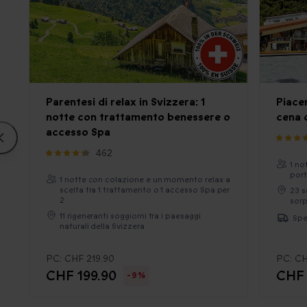
Parentesi di relax in Svizzera: 1
Piacer
notte con trattamento benessere o
cena 
accesso Spa
462
1 no
port
1 notte con colazione e un momento relax a
scelta tra 1 trattamento o 1 accesso Spa per
23 s
2
sorp
11 rigeneranti soggiorni tra i paesaggi
Spe
naturali della Svizzera
PC:
CHF 219.90
PC:
CH
CHF 199.90
CHF 
-9%