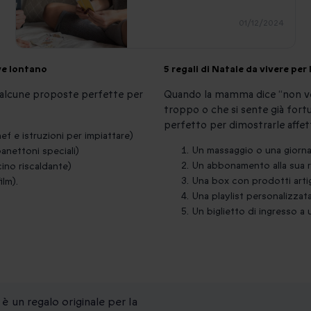
01/12/2024
ve lontano
5 regali di Natale da vivere pe
o alcune proposte perfette per
Quando la mamma dice “non vog
troppo o che si sente già fort
perfetto per dimostrarle affet
ef e istruzioni per impiattare)
Un massaggio o una giorna
anettoni speciali)
Un abbonamento alla sua ri
cino riscaldante)
Una box con prodotti artig
lm).
Una playlist personalizzat
Un biglietto di ingresso a
 è un regalo originale per la