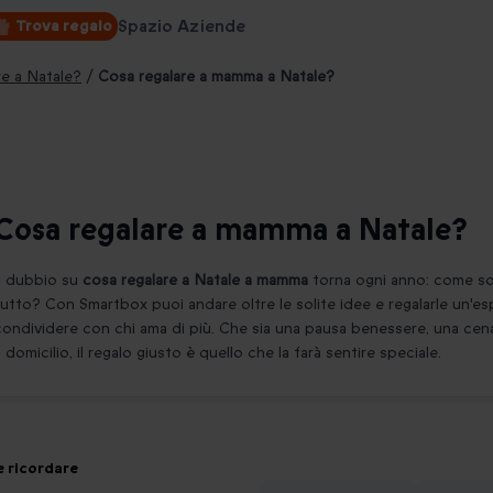
Spazio Aziende
Trova regalo
are a Natale?
/
Cosa regalare a mamma a Natale?
Cosa regalare a mamma a Natale?
Il dubbio su
cosa regalare a Natale a mamma
torna ogni anno: come so
tutto? Con Smartbox puoi andare oltre le solite idee e regalarle un'e
condividere con chi ama di più. Che sia una pausa benessere, una ce
a domicilio, il regalo giusto è quello che la farà sentire speciale.
e ricordare