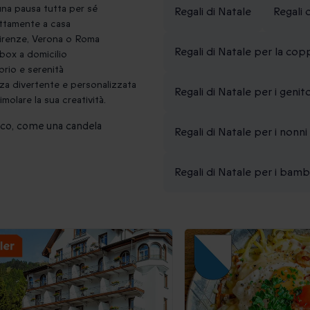
e una pausa tutta per sé
Regali di Natale
Regali 
rettamente a casa
Firenze, Verona o Roma
Regali di Natale per la cop
 box a domicilio
librio e serenità
nza divertente e personalizzata
Regali di Natale per i genito
imolare la sua creatività.
sico, come una candela
Regali di Natale per i nonni
Regali di Natale per i bamb