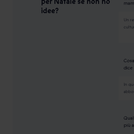
per Natale se non ho
mamm
idee?
Un re
cultu
Cosa
dice
In qu
abbon
Qual
più 