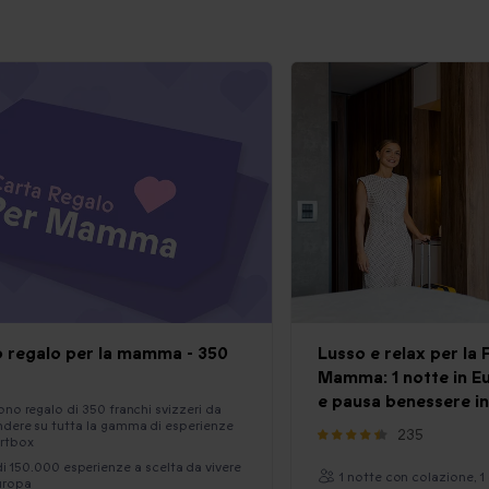
 regalo per la mamma - 350
Lusso e relax per la 
Mamma: 1 notte in E
e pausa benessere in
ono regalo di 350 franchi svizzeri da
dere su tutta la gamma di esperienze
235
rtbox
di 150.000 esperienze a scelta da vivere
1 notte con colazione, 1
uropa