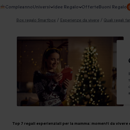
Compleanno
Universi
Idee Regalo
Offerte
Buoni Regalo
Box regalo Smartbox
/
Esperienze da vivere
/
Quali regali f
Top 7 regali esperienziali per la mamma: momenti da vivere 