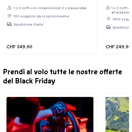
1 o 2 notti con colazione per 2 e pausa relax
1 o 2 notti 
all'area ben
100 soggiorni da scoprire insieme
1400 soggio
Spedizione Gratis
Spedizione 
CHF 349.90
CHF 249.90
Prendi al volo tutte le nostre offerte
del Black Friday