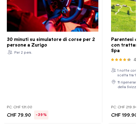
30 minuti su simulatore di corse per 2
Parentesi di
persone a Zurigo
con tratta
Spa
Per 2 pers.
46
1 notte con
scelta tra 1
11 rigenerant
della Svizze
PC:
CHF 131.00
PC:
CHF 219.90
CHF 79.90
CHF 199.90
-39%