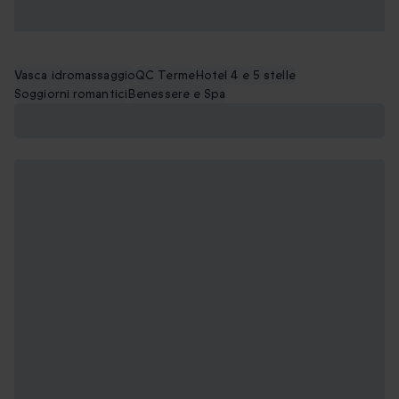
Vasca idromassaggio
QC Terme
Hotel 4 e 5 stelle
Soggiorni romantici
Benessere e Spa