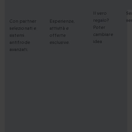
Sicuri al
unici da
flessibili
fa
100%
condividere
Il vero
Se
regalo?
se
Con partner
Esperienze,
Poter
selezionati e
attività e
cambiare
sistemi
offerte
idea
antifrode
esclusive.
avanzati.