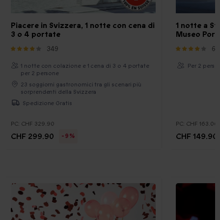
Piacere in Svizzera, 1 notte con cena di
1 notte a S
3 o 4 portate
Museo Pors
349
6
1 notte con colazione e 1 cena di 3 o 4 portate
Per 2 pers.
per 2 persone
23 soggiorni gastronomici tra gli scenari più
sorprendenti della Svizzera
Spedizione Gratis
PC:
CHF 329.90
PC:
CHF 163.00
CHF 299.90
CHF 149.90
-9%