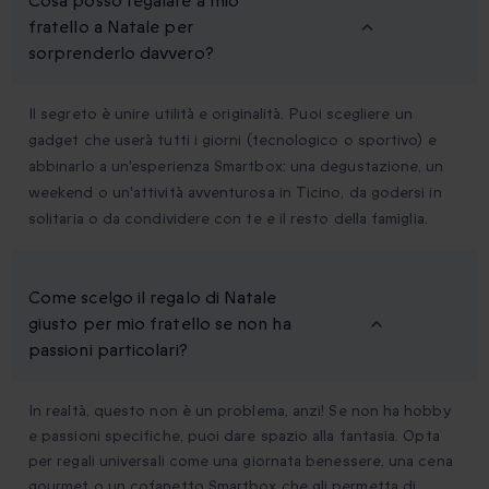
Cosa posso regalare a mio
fratello a Natale per
sorprenderlo davvero?
Il segreto è unire utilità e originalità. Puoi scegliere un
gadget che userà tutti i giorni (tecnologico o sportivo) e
abbinarlo a un'esperienza Smartbox: una degustazione, un
weekend o un'attività avventurosa in Ticino, da godersi in
solitaria o da condividere con te e il resto della famiglia.
Come scelgo il regalo di Natale
giusto per mio fratello se non ha
passioni particolari?
In realtà, questo non è un problema, anzi! Se non ha hobby
e passioni specifiche, puoi dare spazio alla fantasia. Opta
per regali universali come una giornata benessere, una cena
gourmet o un cofanetto Smartbox che gli permetta di