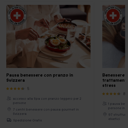
Pausa benessere con pranzo in
Benessere pe
Svizzera
trattamento
stress
5
84
accesso alla Spa con pranzo leggero per 2
persone
1 pausa ben
persone in S
7 centri benessere con pausa gourmet in
Svizzera
97 strutture
elvetici
Spedizione Gratis