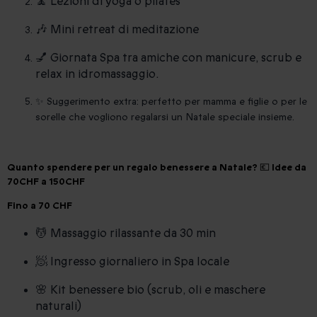
🧘 Lezioni di yoga o pilates
🎶 Mini retreat di meditazione
💅 Giornata Spa tra amiche con manicure, scrub e
relax in idromassaggio.
✨ Suggerimento extra: perfetto per mamma e figlie o per le
sorelle che vogliono regalarsi un Natale speciale insieme.
Quanto spendere per un regalo benessere a Natale? 💶 Idee da
70CHF a 150CHF
Fino a 70 CHF
💆 Massaggio rilassante da 30 min
🧖 Ingresso giornaliero in Spa locale
🌸 Kit benessere bio (scrub, oli e maschere
naturali)