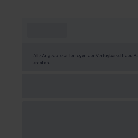
Was muss ich
wissen?
Alle Angebote unterliegen der Verfügbarkeit des Pa
anfallen.
Verfügbare
Geschenkformate