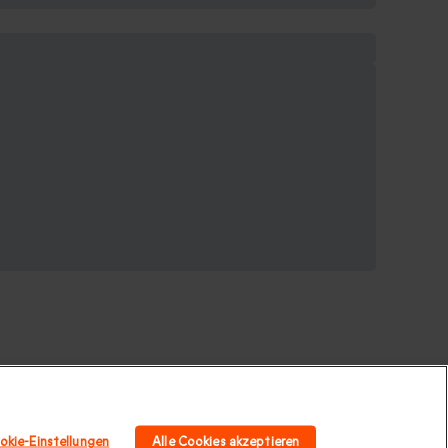
okie-Einstellungen
Alle Cookies akzeptieren
 für Paare
|
Geschenk für Familie
|
Sport und