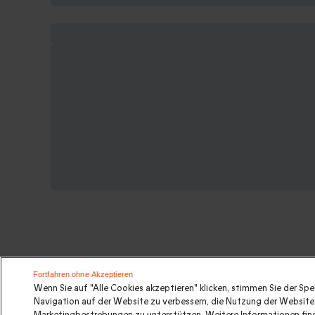
Suchen Sie ein originelles gesche
Fortfahren ohne Akzeptieren
Wenn Sie auf "Alle Cookies akzeptieren" klicken, stimmen Sie der Sp
Navigation auf der Website zu verbessern, die Nutzung der Website 
Valentinstagsgeschenke
|
Geburtstagsgeschenk
|
Kurz