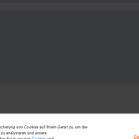
nk? Weitere Geschenkideen ansehen:
eicherung von Cookies auf Ihrem Gerät zu, um die
zu analysieren und unsere
Co
urlaub
|
Geschenk für Maenner
|
Geschenk für Frauen
|
Geschenk