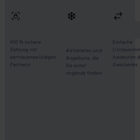
schneller Lieferung.
100 % sicherer
Einzigartige
Flexible
Checkout
Momente
Umtausc
zum Teilen
100 % sichere
Einfache
Zahlung mit
Umtauschmö
Aktivitäten und
vertrauenswürdigen
bedeuten d
Angebote, die
Partnern
Geschenks
Sie sonst
nirgends finden