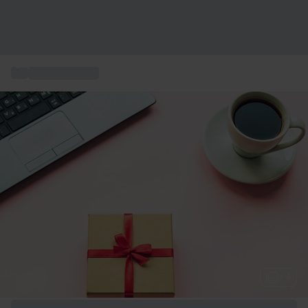
...
Geschenkideen
+ 4