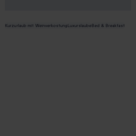
Kurzurlaub mit Weinverkostung
Luxurslaube
Bed & Breakfast