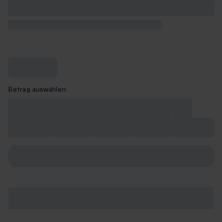
Betrag auswählen
CHF 10
CHF 15
CHF 20
CHF 40
CHF 50
CHF 100
CHF 150
CHF 200
CHF 250
CHF 300