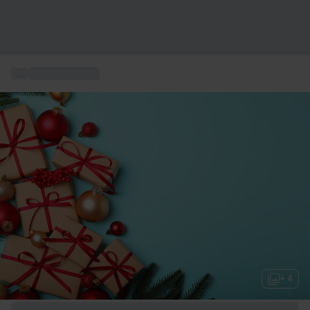
...
Geschenkideen
+ 4