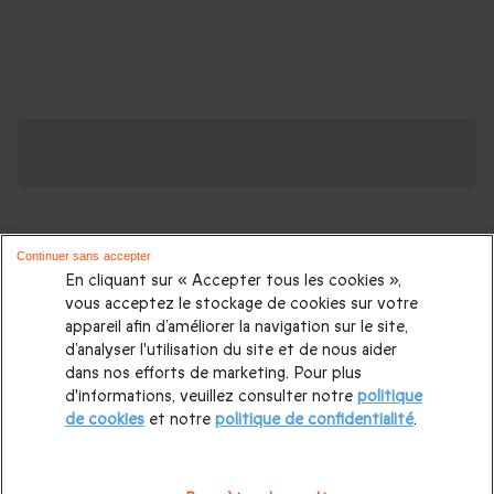
Plus d'activités aériennes dans nos
régions
Parachute Normandie
Continuer sans accepter
En cliquant sur « Accepter tous les cookies »,
Parachute Paris
vous acceptez le stockage de cookies sur votre
appareil afin d’améliorer la navigation sur le site,
Parachute Gap
d’analyser l'utilisation du site et de nous aider
dans nos efforts de marketing. Pour plus
Hélicoptère Mont Blanc
d'informations, veuillez consulter notre
politique
Hélicoptère Chamonix
de cookies
et notre
politique de confidentialité
.
Hélicoptère Paris