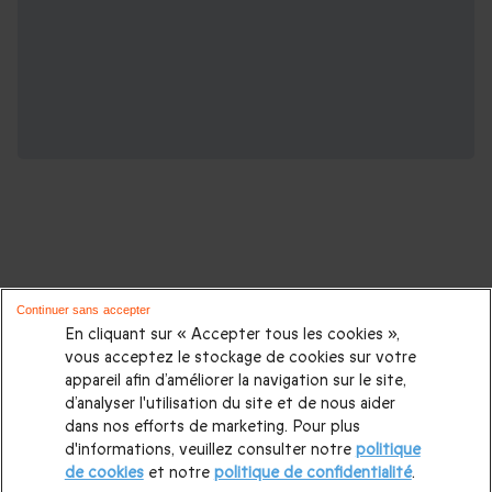
D'autres activités pour les amateurs
Continuer sans accepter
d'adrénaline :
En cliquant sur « Accepter tous les cookies »,
vous acceptez le stockage de cookies sur votre
appareil afin d’améliorer la navigation sur le site,
Vol en avion de chasse
|
Simulateur de chute libre
|
Saut en
d’analyser l'utilisation du site et de nous aider
parachute
|
Saut en parapente
|
Vol en montgolfière
|
Vol
dans nos efforts de marketing. Pour plus
d'informations, veuillez consulter notre
politique
en ULM
|
Vol en hélicoptère
|
Saut à l'élastique
|
Week end
de cookies
et notre
politique de confidentialité
.