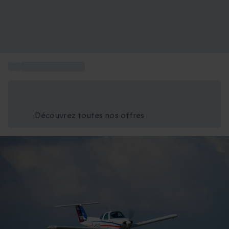
...
Sport et Aventure
Économisez -25% aujourd'hui
Utilisez le code GIFT lors du paiement
Découvrez toutes nos offres