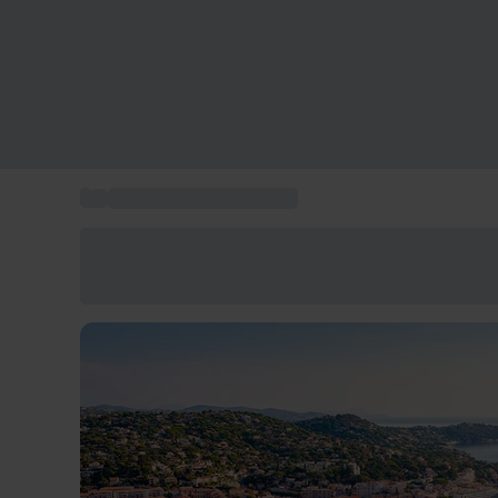
...
Vacances en bord de mer
Économisez -25% aujourd'hui
Utilisez le code GIFT lors du paiement