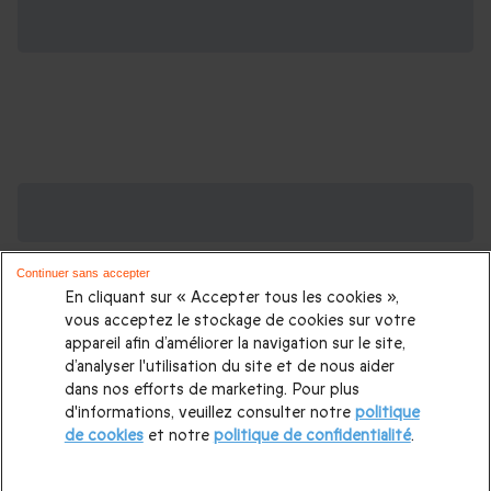
Des Coffrets pour toutes les occasions : les
plus demandés
Continuer sans accepter
Cadeau anniversaire femme
|
Cadeau anniversaire homme
|
En cliquant sur « Accepter tous les cookies »,
Coffret cadeau Noël
|
Cadeau Noël femme
|
Cadeau Noël
vous acceptez le stockage de cookies sur votre
appareil afin d’améliorer la navigation sur le site,
homme
|
Idée cadeau Femme
|
Idée cadeau Homme
|
d’analyser l'utilisation du site et de nous aider
Cadeau Couple
|
Cadeaux Fête des Mères
|
Cadeaux Fête
dans nos efforts de marketing. Pour plus
d'informations, veuillez consulter notre
politique
des Pères
|
Cadeaux Saint Valentin
|
Cadeaux Saint Valentin
de cookies
et notre
politique de confidentialité
.
homme
|
Cadeau Saint Valentin femme
Cadeau enfant
|