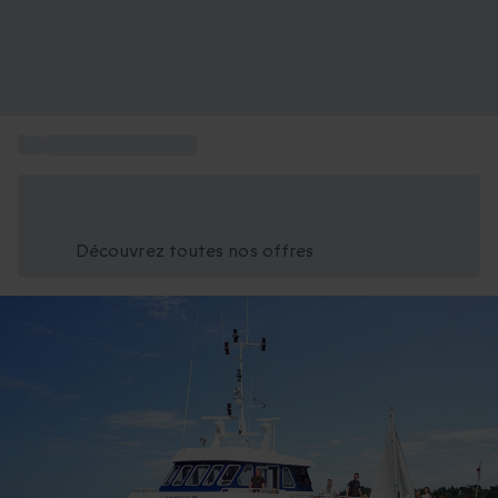
...
Séjours en Bretagne
Économisez -25% aujourd'hui
Utilisez le code GIFT lors du paiement
Découvrez toutes nos offres