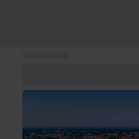
...
Week-end à la mer
Économisez -25% aujourd'hui
Utilisez le code GIFT lors du paiement