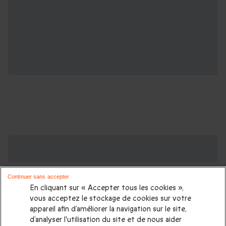
Des Coffrets pour toutes les occasions : les
plus demandés
Continuer sans accepter
Cadeau anniversaire femme
|
Cadeau anniversaire homme
|
En cliquant sur « Accepter tous les cookies »,
Coffret cadeau Noël
|
Cadeau Noël femme
|
Cadeau Noël
vous acceptez le stockage de cookies sur votre
appareil afin d’améliorer la navigation sur le site,
homme
|
Idée cadeau Femme
|
Idée cadeau Homme
|
d’analyser l'utilisation du site et de nous aider