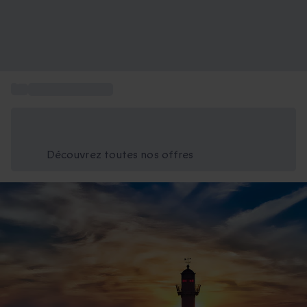
...
Week-end à la mer
Économisez -25% aujourd'hui
Utilisez le code GIFT lors du paiement
Découvrez toutes nos offres