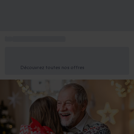
...
Cadeau de noël pour papa
Économisez -25% aujourd'hui
Utilisez le code GIFT lors du paiement
Découvrez toutes nos offres