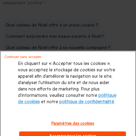
simplement “profite" !
Quel cadeau de Noël offrir à un jeune couple ?
Comment surprendre mes beaux-parents à Noël ?
Quel cadeau de Noël offrir à sa nouvelle compagne ?
Continuer sans accepter
Quoi offrir à mes parents pour Noël ?
En cliquant sur « Accepter tous les cookies »,
Quel cadeau de Noël de dernière minute offrir à un couple ?
vous acceptez le stockage de cookies sur votre
appareil afin d’améliorer la navigation sur le site,
Quel cadeau d'anniversaire offrir à mon mari ?
d’analyser l'utilisation du site et de nous aider
dans nos efforts de marketing. Pour plus
Quel cadeau d'anniversaire pour ma femme ?
d'informations, veuillez consulter notre
politique
de cookies
et notre
politique de confidentialité
.
Meilleures destinations en France pour un week-end insolite en 
Paramètres des cookies
Paiement sécurisé
Échanges faciles
Une longue vali