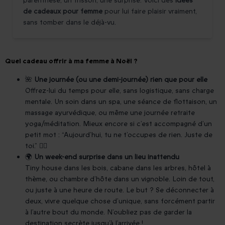
parenthèse, un frisson, une surprise. Voici des
idées
de cadeaux pour femme
pour lui faire plaisir vraiment,
sans tomber dans le déjà-vu.
Quel cadeau offrir à ma femme à Noël ?
🌺
Une journée (ou une demi-journée) rien que pour elle
Offrez-lui du temps pour elle, sans logistique, sans charge
mentale. Un soin dans un spa, une séance de flottaison, un
massage ayurvédique, ou même une journée retraite
yoga/méditation. Mieux encore si c’est accompagné d’un
petit mot : “Aujourd’hui, tu ne t’occupes de rien. Juste de
toi.” 🧖‍♀️
🌍
Un week-end surprise dans un lieu inattendu
Tiny house dans les bois, cabane dans les arbres, hôtel à
thème, ou chambre d’hôte dans un vignoble. Loin de tout,
ou juste à une heure de route. Le but ? Se déconnecter à
deux, vivre quelque chose d’unique, sans forcément partir
à l’autre bout du monde. N’oubliez pas de garder la
destination secrète jusqu’à l’arrivée !