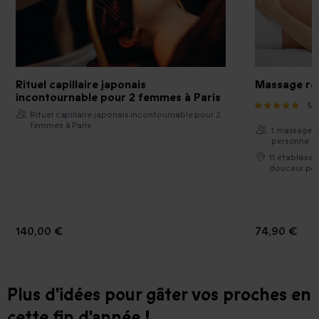
Rituel capillaire japonais
Massage re
incontournable pour 2 femmes à Paris
14
Rituel capillaire japonais incontournable pour 2
femmes à Paris
1 massage s
personne
11 établiss
douceur po
140,00 €
74,90 €
Plus d'idées pour gâter vos proches en
cette fin d'année !