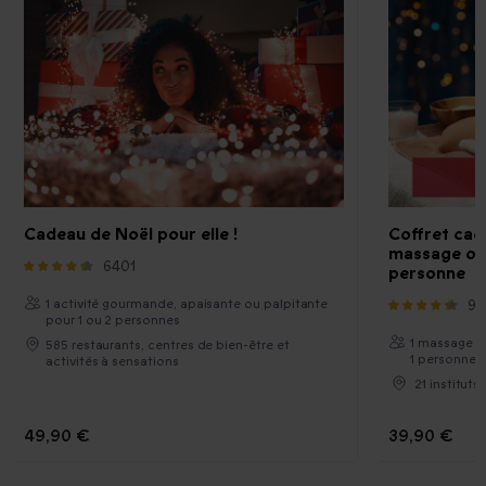
Cadeau de Noël pour elle !
Coffret cade
massage ou 
6401
personne
1 activité gourmande, apaisante ou palpitante
97
pour 1 ou 2 personnes
1 massage d
585 restaurants, centres de bien-être et
1 personne
activités à sensations
21 instituts
49,90 €
39,90 €