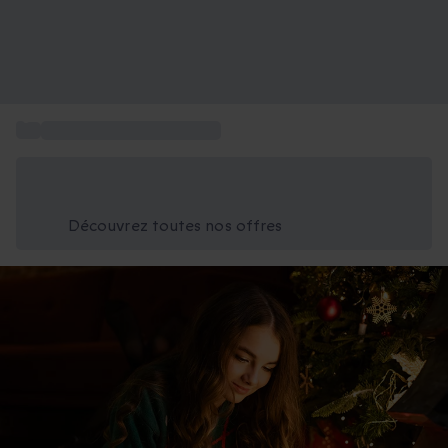
...
Idée cadeau noël pour ado
Économisez -25% aujourd'hui
Utilisez le code GIFT lors du paiement
Découvrez toutes nos offres