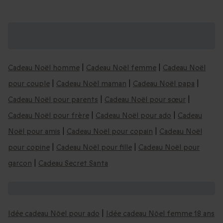
Coffrets cadeaux de Noël, vous aimerez
aussi :
Cadeau Noël homme
|
Cadeau Noël femme
|
Cadeau Noël
pour couple
|
Cadeau Noël maman
|
Cadeau Noël papa
|
Cadeau Noël pour parents
|
Cadeau Noël pour sœur
|
Cadeau Noël pour frère
|
Cadeau Noël pour ado
|
Cadeau
Noël pour amis
|
Cadeau Noël pour copain
|
Cadeau Noël
pour copine
|
Cadeau Noël pour fille
|
Cadeau Noël pour
garcon
|
Cadeau Secret Santa
Nos idées de cadeaux de Noël par âge :
Idée cadeau Nöel pour ado
|
Idée cadeau Nöel femme 18 ans