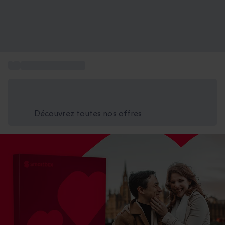
...
Cadeau St Valentin
Économisez -25% aujourd'hui
Utilisez le code GIFT lors du paiement
Découvrez toutes nos offres