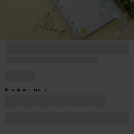
+ 4
Selecciona el importe
10€
15€
20€
30€
40€
50€