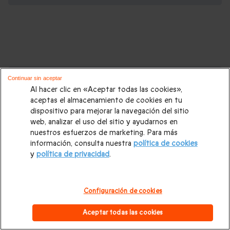
Cajas regalo que podrían interesarte:
Continuar sin aceptar
Al hacer clic en «Aceptar todas las cookies»,
Regalos Navidad
|
Regalos para hombre Navidad
|
Regalos
aceptas el almacenamiento de cookies en tu
dispositivo para mejorar la navegación del sitio
para mujer Navidad
|
Regalos de Reyes
|
Regalos de boda
|
web, analizar el uso del sitio y ayudarnos en
Regalos de cumpleaños
|
Regalos para mujer
|
Regalos para
nuestros esfuerzos de marketing. Para más
información, consulta nuestra
política de cookies
hombre
|
Paradores de Turismo
|
Casas rurales
|
Entradas
y
política de privacidad
.
PortAventura
|
Regalos originales
|
Regalos Día del Padre
|
Regalos Día de la Madre
|
Regalos San Valentín
|
Escapadas
Configuración de cookies
románticas
|
Cajas regalo Mil y una noches
|
Masajes y spa
|
Aceptar todas las cookies
Todos nuestros regalos