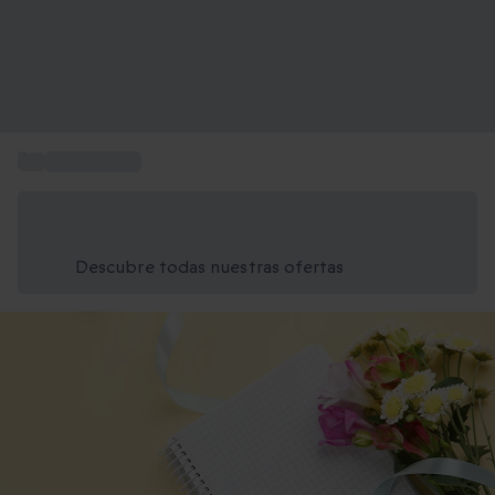
...
Ideas Regalo
Ahorra un 15% hoy
Usa el código VERANO al finalizar la compra
Descubre todas nuestras ofertas