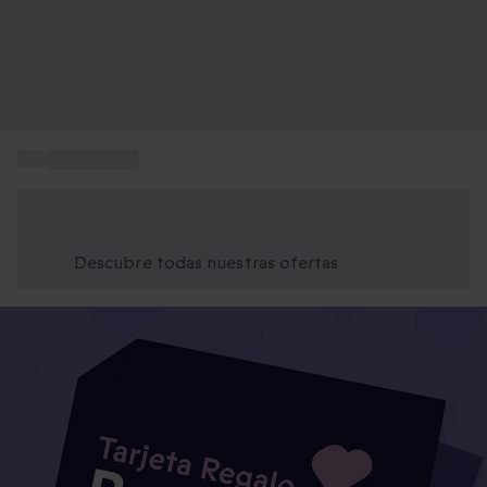
...
Ideas Regalo
Ahorra un 15% hoy
Usa el código VERANO al finalizar la compra
Descubre todas nuestras ofertas