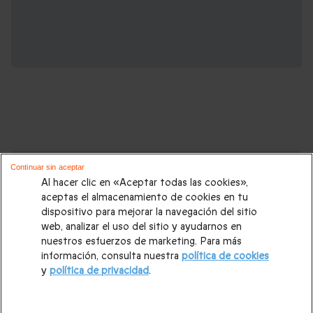
Cajas regalo que podrían interesarte:
Continuar sin aceptar
Al hacer clic en «Aceptar todas las cookies»,
Regalos Navidad
|
Regalos para hombre Navidad
|
Regalos
aceptas el almacenamiento de cookies en tu
dispositivo para mejorar la navegación del sitio
para mujer Navidad
|
Regalos de Reyes
|
Regalos de boda
|
web, analizar el uso del sitio y ayudarnos en
Regalos de cumpleaños
|
Regalos para mujer
|
Regalos para
nuestros esfuerzos de marketing. Para más
información, consulta nuestra
política de cookies
hombre
|
Paradores de Turismo
|
Casas rurales
|
Entradas
y
política de privacidad
.
PortAventura
|
Regalos originales
|
Regalos Día del Padre
|
Regalos Día de la Madre
|
Regalos San Valentín
|
Escapadas