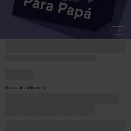
+ 4
Selecciona el importe
10€
15€
20€
30€
40€
50€
75€
100€
150€
200€
250€
300€