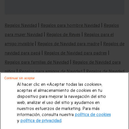
Cajas regalo de aventura y mucho más:
cajas para cualquier ocasión
Regalos Navidad
|
Regalos para hombre Navidad
|
Regalos
para mujer Navidad
|
Regalos de Reyes
|
Regalos para el
amigo invisible
|
Regalos de Navidad para madre
|
Regalos de
navidad para papá
|
Regalos de Navidad para padres
|
Regalos para familias de Navidad
|
Regalos de Navidad para
niños
|
Regalos para amigos de Navidad
|
Regalos de Navidad
Continuar sin aceptar
baratos
|
Regalos de Navidad última hora
|
Regalos de Reyes
Al hacer clic en «Aceptar todas las cookies»,
para hombre
|
Regalos de Reyes para mujer
|
Regalos de
aceptas el almacenamiento de cookies en tu
dispositivo para mejorar la navegación del sitio
Reyes para parejas
|
Regalos de Reyes para padres
|
Regalos
web, analizar el uso del sitio y ayudarnos en
de Reyes para madres
Regalos de boda
|
Regalos de
nuestros esfuerzos de marketing. Para más
información, consulta nuestra
política de cookies
cumpleaños
|
Regalos para mujer
|
Regalos para hombre
|
y
política de privacidad
.
Paradores de Turismo
|
Casas rurales
|
Regalos originales
|