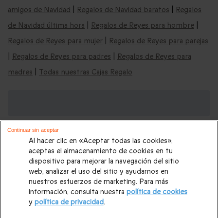
amigos de Navidad
|
Regalos de Navidad baratos
|
Regalos
de Navidad última hora
|
Regalos de Reyes para hombre
|
Regalos de Reyes para mujer
|
Regalos de Reyes para parejas
|
Regalos de Reyes para padres
|
Regalos de Reyes para
madres
|
Todas nuestras Cajas Regalo
Nuestras ideas de regalos de Navidad por
edades:
Continuar sin aceptar
Regalos de Navidad para jóvenes 18 años
|
Regalos de
Al hacer clic en «Aceptar todas las cookies»,
Navidad mujeres 20 años
|
Regalos de Navidad mujeres 30
aceptas el almacenamiento de cookies en tu
dispositivo para mejorar la navegación del sitio
años
|
Regalos de Navidad mujeres 40 años
|
Regalos de
web, analizar el uso del sitio y ayudarnos en
Navidad mujeres 50 años
|
Regalos de Navidad mujeres 60
nuestros esfuerzos de marketing. Para más
información, consulta nuestra
política de cookies
años
|
Regalos de Navidad mujeres 70 años
|
Regalos de
y
política de privacidad
.
Navidad mujeres 80 años
|
Regalos de Navidad hombres 20