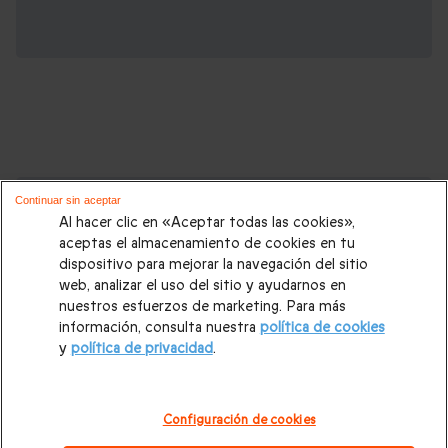
Cajas regalo que podrían interesarte:
Continuar sin aceptar
Al hacer clic en «Aceptar todas las cookies»,
Regalos Navidad
|
Regalos para hombre Navidad
|
Regalos
aceptas el almacenamiento de cookies en tu
dispositivo para mejorar la navegación del sitio
para mujer Navidad
|
Regalos de Reyes
|
Regalos de boda
|
web, analizar el uso del sitio y ayudarnos en
Regalos de cumpleaños
|
Regalos para mujer
|
Regalos para
nuestros esfuerzos de marketing. Para más
información, consulta nuestra
política de cookies
hombre
|
Paradores de Turismo
|
Casas rurales
|
Entradas
y
política de privacidad
.
PortAventura
|
Regalos originales
|
Regalos Día del Padre
|
Regalos Día de la Madre
|
Regalos San Valentín
|
Escapadas
Configuración de cookies
románticas
|
Cajas regalo Mil y una noches
|
Masajes y spa
|