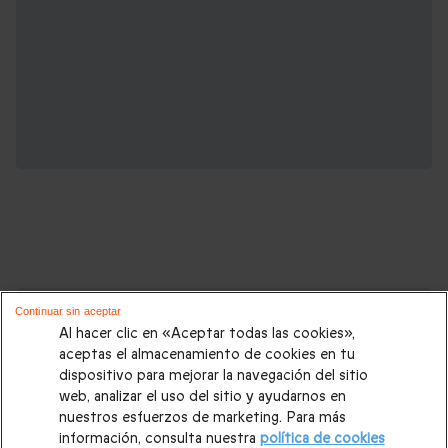
Cajas regalo que podrían interesarte:
Continuar sin aceptar
Al hacer clic en «Aceptar todas las cookies»,
Regalos Navidad
|
Regalos para hombre Navidad
|
Regalos
aceptas el almacenamiento de cookies en tu
dispositivo para mejorar la navegación del sitio
para mujer Navidad
|
Regalos de Reyes
|
Regalos de boda
|
web, analizar el uso del sitio y ayudarnos en
Regalos de cumpleaños
|
Regalos para mujer
|
Regalos para
nuestros esfuerzos de marketing. Para más
información, consulta nuestra
política de cookies
hombre
|
Paradores de Turismo
|
Casas rurales
|
Entradas