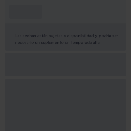
¿Qué necesito
saber?
Las fechas están sujetas a disponibilidad y podría ser
necesario un suplemento en temporada alta.
Opciones de regalo
disponibles