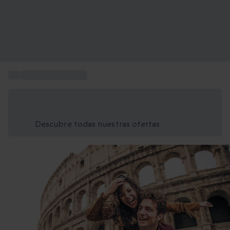
...
Escapada a Europa
Ahorra un 15% hoy
Usa el código VERANO al finalizar la compra
Descubre todas nuestras ofertas