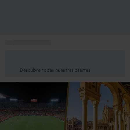
...
Qué hacer en Sevilla
Ahorra un 15% hoy
Usa el código VERANO al finalizar la compra
Descubre todas nuestras ofertas