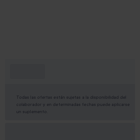
¿Qué necesito
saber?
Todas las ofertas están sujetas a la disponibilidad del
colaborador y en determinadas fechas puede aplicarse
un suplemento.
Opciones de regalo
disponibles