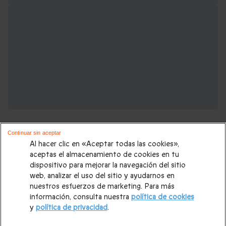
Continuar sin aceptar
Al hacer clic en «Aceptar todas las cookies»,
aceptas el almacenamiento de cookies en tu
dispositivo para mejorar la navegación del sitio
Regalos de boda que podrían interesarte:
web, analizar el uso del sitio y ayudarnos en
nuestros esfuerzos de marketing. Para más
información, consulta nuestra
política de cookies
Ideas de regalos para boda
|
Regalos para bodas de Aluminio
y
política de privacidad
.
|
Regalos para bodas de Oro
|
Regalos para bodas de Perla
|