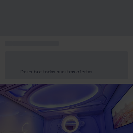
...
Escapadas de 2 noches
Ahorra un 15% hoy
Usa el código VERANO al finalizar la compra
Descubre todas nuestras ofertas