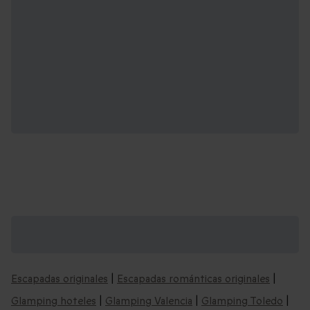
Recomendaciones de escapadas insólitas
que podrían interesarte:
Escapadas originales
|
Escapadas románticas originales
|
Glamping hoteles
|
Glamping Valencia
|
Glamping Toledo
|