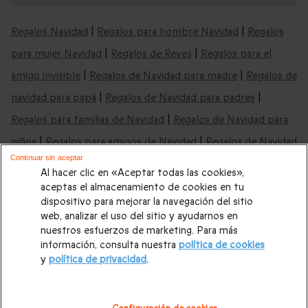
Regalos Navidad
|
Regalos para hombre Navidad
|
Regalos
para mujer Navidad
|
Regalos de Reyes
|
Regalos para el
amigo invisible
|
Regalos de Navidad para madre
|
Regalos de
navidad para papá
|
Regalos de Navidad para padres
|
Regalos para familias de Navidad
|
Regalos de Navidad para
niños
|
Regalos para amigos de Navidad
|
Regalos de Navidad
Continuar sin aceptar
baratos
|
Regalos de Navidad última hora
|
Regalos de Reyes
Al hacer clic en «Aceptar todas las cookies»,
para hombre
|
Regalos de Reyes para mujer
|
Regalos de
aceptas el almacenamiento de cookies en tu
dispositivo para mejorar la navegación del sitio
Reyes para parejas
|
Regalos de Reyes para padres
|
Regalos
web, analizar el uso del sitio y ayudarnos en
de Reyes para madres
Regalos de boda
|
Regalos de
nuestros esfuerzos de marketing. Para más
información, consulta nuestra
política de cookies
cumpleaños
|
Regalos para mujer
|
Regalos para hombre
|
y
política de privacidad
.
Paradores de Turismo
|
Casas rurales
|
Regalos originales
|
Regalos Día del Padre
|
Regalos Día de la Madre
|
Regalos