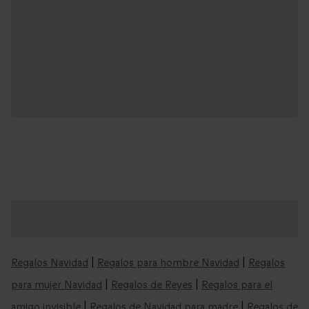
Cajas regalo "masajes" y mucho más: cajas
para cualquier ocasión
Regalos Navidad
|
Regalos para hombre Navidad
|
Regalos
para mujer Navidad
|
Regalos de Reyes
|
Regalos para el
amigo invisible
|
Regalos de Navidad para madre
|
Regalos de