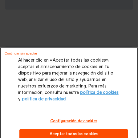
Cajas regalo que podrían interesarte:
Continuar sin aceptar
Al hacer clic en «Aceptar todas las cookies»,
Regalos Navidad
|
Regalos para hombre Navidad
|
Regalos
aceptas el almacenamiento de cookies en tu
dispositivo para mejorar la navegación del sitio
para mujer Navidad
|
Regalos de Reyes
|
Regalos de boda
|
web, analizar el uso del sitio y ayudarnos en
Regalos de cumpleaños
|
Regalos para mujer
|
Regalos para
nuestros esfuerzos de marketing. Para más
información, consulta nuestra
política de cookies
hombre
|
Paradores de Turismo
|
Casas rurales
|
Entradas
y
política de privacidad
.
PortAventura
|
Regalos originales
|
Regalos Día del Padre
|
Regalos Día de la Madre
|
Regalos San Valentín
|
Escapadas
Configuración de cookies
románticas
|
Cajas regalo Mil y una noches
|
Masajes y spa
|
Aceptar todas las cookies
Todos nuestros regalos