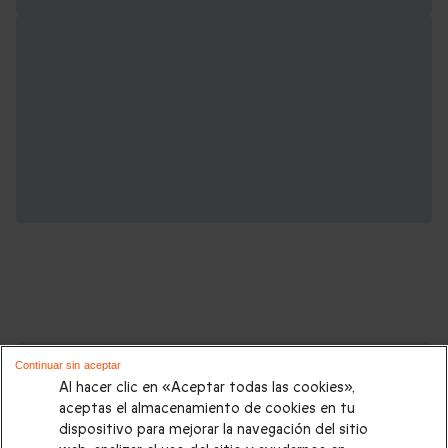
Cajas regalo que podrían interesarte:
Continuar sin aceptar
Al hacer clic en «Aceptar todas las cookies»,
Regalos Navidad
|
Regalos para hombre Navidad
|
Regalos
aceptas el almacenamiento de cookies en tu
dispositivo para mejorar la navegación del sitio
para mujer Navidad
|
Regalos de Reyes
|
Regalos de boda
|