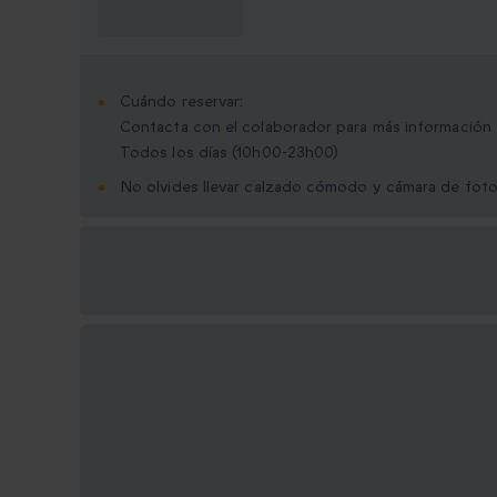
saber?
Cuándo reservar:
Contacta con el colaborador para más información
Todos los días (10h00-23h00)
No olvides llevar calzado cómodo y cámara de fot
Opciones de regalo
disponibles