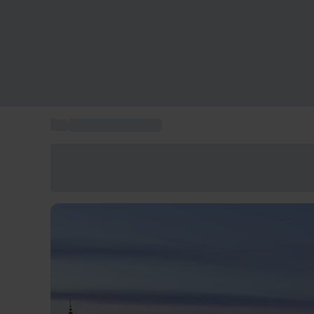
...
Tours y excursiones
Ahorra un 15% hoy
Usa el código VERANO al finalizar la compra