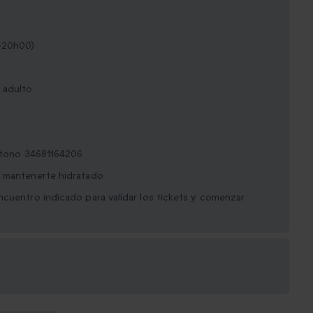
-20h00)
 adulto
éfono 34681164206
a mantenerte hidratado
ncuentro indicado para validar los tickets y comenzar