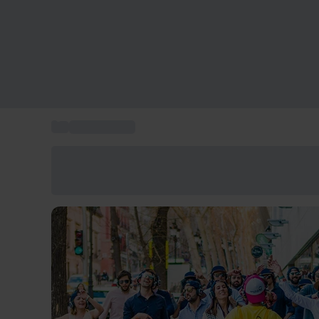
...
Regalar tours
Ahorra un 15% hoy
Usa el código VERANO al finalizar la compra