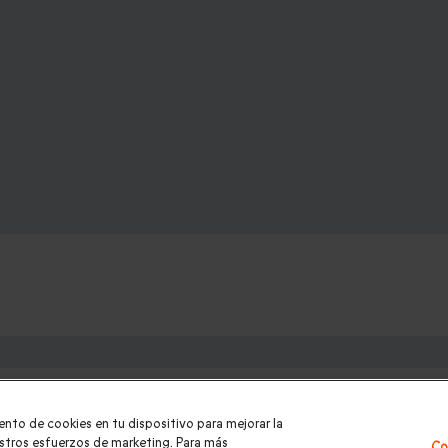
e:
los para mujer Navidad
|
Regalos de Reyes
|
Regalos de boda
|
Re
ento de cookies en tu dispositivo para mejorar la
ntradas PortAventura
|
Regalos originales
|
Regalos Día del Padre
uestros esfuerzos de marketing. Para más
Co