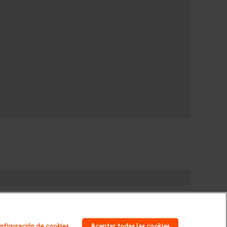
galos de cumpleaños
|
Regalos para mujer
|
Regalos
|
Regalos Día de la Madre
|
Regalos San Valentín
|
nfiguración de cookies
Aceptar todas las cookies