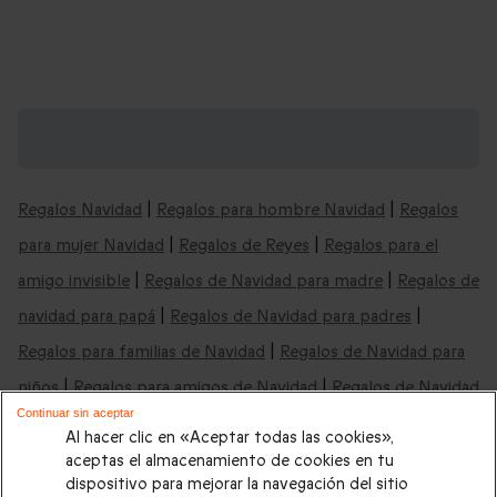
Cajas regalo "deportes acuáticos" y mucho
más: cajas para cualquier ocasión
Regalos Navidad
|
Regalos para hombre Navidad
|
Regalos
para mujer Navidad
|
Regalos de Reyes
|
Regalos para el
amigo invisible
|
Regalos de Navidad para madre
|
Regalos de
navidad para papá
|
Regalos de Navidad para padres
|
Regalos para familias de Navidad
|
Regalos de Navidad para
niños
|
Regalos para amigos de Navidad
|
Regalos de Navidad
Continuar sin aceptar
baratos
|
Regalos de Navidad última hora
|
Regalos de Reyes
Al hacer clic en «Aceptar todas las cookies»,
para hombre
|
Regalos de Reyes para mujer
|
Regalos de
aceptas el almacenamiento de cookies en tu
dispositivo para mejorar la navegación del sitio
Reyes para parejas
|
Regalos de Reyes para padres
|
Regalos