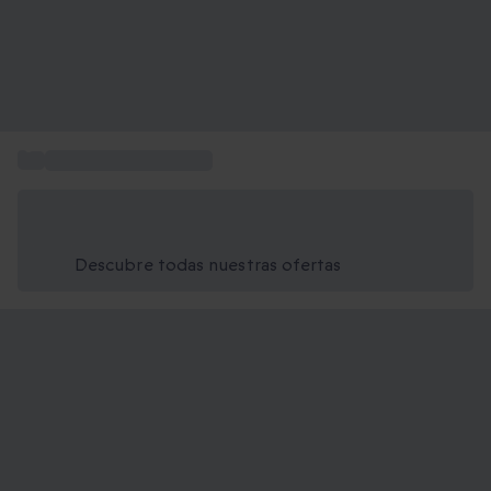
...
Actividades en el agua
Ahorra un 15% hoy
Usa el código VERANO al finalizar la compra
Descubre todas nuestras ofertas