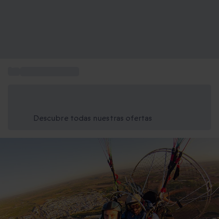
...
Vuelo en avioneta
Ahorra un 15% hoy
Usa el código VERANO al finalizar la compra
Descubre todas nuestras ofertas