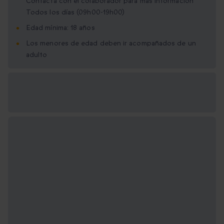
Contacta con el colaborador para más información
Todos los días (09h00-19h00)
Edad mínima: 18 años
Los menores de edad deben ir acompañados de un
adulto
Opciones de regalo
disponibles