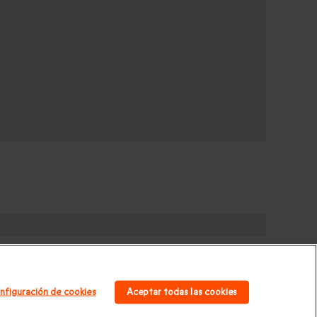
galos de cumpleaños
|
Regalos para mujer
|
Regalos
|
Regalos Día de la Madre
|
Regalos San Valentín
|
nfiguración de cookies
Aceptar todas las cookies