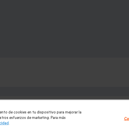
e:
los para mujer Navidad
|
Regalos de Reyes
|
Regalos de boda
|
Re
ento de cookies en tu dispositivo para mejorar la
ntradas PortAventura
|
Regalos originales
|
Regalos Día del Padre
uestros esfuerzos de marketing. Para más
Co
acidad
.
|
Masajes y spa
|
Todos nuestros regalos