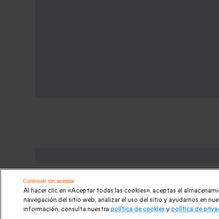
Cajas regalo que podrían interesart
Regalos Navidad
|
Regalos para hombre Navidad
|
Rega
Continuar sin aceptar
Al hacer clic en «Aceptar todas las cookies», aceptas el almacenami
para hombre
|
Paradores de Turismo
|
Casas rurales
|
E
navegación del sitio web, analizar el uso del sitio y ayudarnos en n
información, consulta nuestra
política de cookies
y
política de priv
Escapadas románticas
|
Cajas regalo Mil y una noches