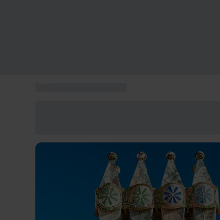
...
Qué hacer en Barcelona
Ahorra un 15% hoy
Usa el código VERANO al finalizar la compra