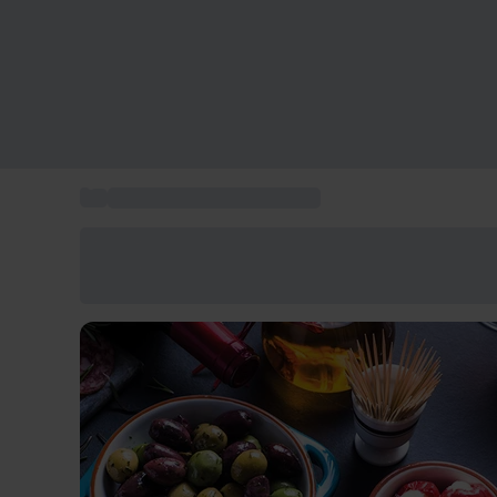
...
Visitas a bodegas Barcelona
Ahorra un 15% hoy
Usa el código VERANO al finalizar la compra