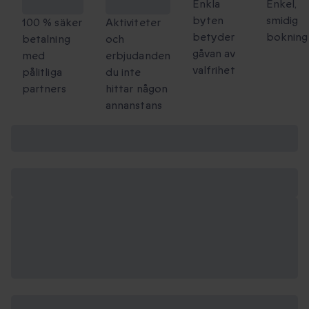
checkout
att dela
Enkla
Enkel,
byten
smidig
100 % säker
Aktiviteter
betyder
bokning
betalning
och
gåvan av
med
erbjudanden
valfrihet
pålitliga
du inte
partners
hittar någon
annanstans