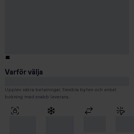
Varför välja
Smartbox
Upplev säkra betalningar, flexibla byten och enkel
bokning med snabb leverans.
100 %
Unika
Flexibla
Enkel
säker
stunder
byten
bokni