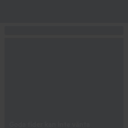
Upplevelsepresenten för alla tillfällen
Goda tider kan
inte vänta