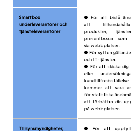
Smartbox
• För att bistå Sma
underleverantörer och
att tillhandahå
tjänsteleverantörer
produkter, tjänst
presentboxar som 
via webbplatsen.
• För syften gällande 
och IT-tjänster.
• För att skicka dig
eller undersöknin
kundtillfredsställe
kommer att vara a
för statistiska ändamål
att förbättra din up
på webbplatsen.
Tillsynsmyndigheter,
• För att uppfyll