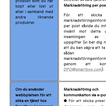
produkt som du har
Marknadsföring per pos
köpt eller löst ut
eller i samband med
För att skicka
andra liknande
marknadsföringsinform
produkter.
per post såvida du in
invänt mot detta 
insamlingen av 
uppgifter (vi ber dig 
att du kan vägra att t
sådan
marknadsföringsinform
genom att kont
DPO@smartbox.com
).
Om du använder
Marknadsföring och
webbplatsen för att
kommunikation via e-po
söka en tjänst hos
• För att skicka priser