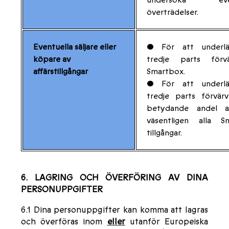
överträdelser.
Eventuella säljare eller
• För att underlä
köpare av
tredje parts förv
affärstillgångar
Smartbox.
• För att underlä
tredje parts förvär
betydande andel a
väsentligen alla S
tillgångar.
6. LAGRING OCH ÖVERFÖRING AV DINA
PERSONUPPGIFTER
6.1 Dina personuppgifter kan komma att lagras
och överföras inom
eller
utanför Europeiska