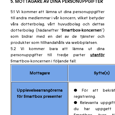
5. MOTTAGARE AV DINA PERSONUPPGIFTER
5.1 Vi kommer att lämna ut dina personuppgifter
till andra medlemmar i vår koncern, vilket betyder
våra dotterbolag, vårt huvudbolag och dettas
dotterbolag (hädanefter “
Smartbox-koncernen
”)
som bidrar med en del av de tjänster och
produkter som tillhandahålls via webbplatsen.
5.2 Vi kommer bara att lämna ut dina
personuppgifter till tredje parter
utanför
Smartbox-koncernen i följande fall:
Mottagare
Syfte(n)
Upplevelsearrangörerna
• För att bekräf
för Smartbox presenter
registrering.
• Relevanta uppgif
du har uppgett 
Smartbox över ti