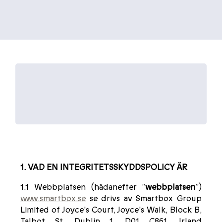
SMARTBOX -
INTEGRITETSSKYDD
FÖR WEBBPLATS
1. VAD EN INTEGRITETSSKYDDSPOLICY ÄR
1.1 Webbplatsen (hädanefter ”
webbplatsen
”)
www.smartbox.se
se drivs av Smartbox Group
Limited of Joyce's Court, Joyce's Walk, Block B,
Talbot St, Dublin 1, D01 C861, Irland