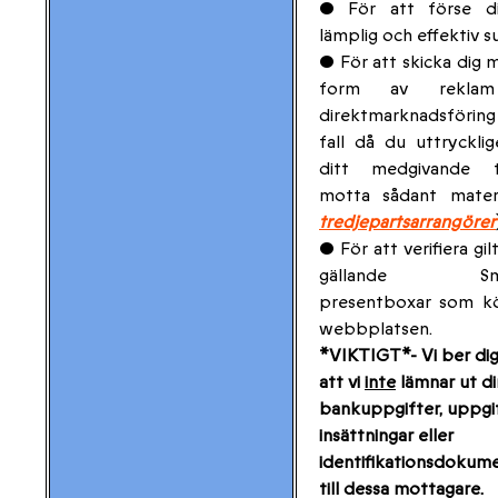
• För att förse d
lämplig och effektiv s
• För att skicka dig ma
form av reklam
direktmarknadsförin
fall då du uttryckli
ditt medgivande t
motta sådant mate
tredjepartsarrangörer
• För att verifiera gil
gällande Sma
presentboxar som kö
webbplatsen.
*VIKTIGT*- Vi ber di
att vi
inte
lämnar ut di
bankuppgifter, uppgi
insättningar eller
identifikationsdokum
till dessa mottagare.