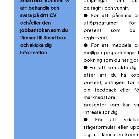
Smartbox, kommer vi
dragningar som du
att behandla och
deltagit i och vunnit.
svara på ditt CV
• För att påminna d
och/eller den
utlöpsdatumet fö
jobbansökan som du
present som du
lämnar till Smartbox
registrerat.
och skicka dig
• För att meddela d
information.
möjliga uppgraderingar 
bokning som du har gjort
• För att kontakta dig 
efter att du ha kö
present, antingen för 
din feedback eller fö
marknadsföra a
presenter som kan va
intresse för dig.
• För att skicka
frågeformulär eller u
dig att lämna en komm