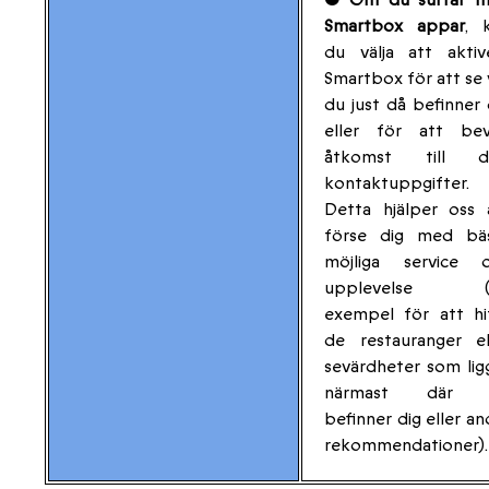
Smartbox appar
, 
du välja att aktiv
Smartbox för att se 
du just då befinner 
eller för att bevi
åtkomst till di
kontaktuppgifter.
Detta hjälper oss 
förse dig med bä
möjliga service 
upplevelse (ti
exempel för att hi
de restauranger el
sevärdheter som lig
närmast där 
befinner dig eller an
rekommendationer).