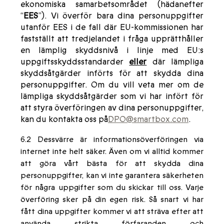
ekonomiska samarbetsområdet (hädanefter
“
EES
”). Vi överför bara dina personuppgifter
utanför EES i de fall där EU-kommissionen har
fastställt att tredjelandet i fråga upprätthåller
en lämplig skyddsnivå i linje med EU:s
uppgiftsskyddsstandarder
eller
där lämpliga
skyddsåtgärder införts för att skydda dina
personuppgifter. Om du vill veta mer om de
lämpliga skyddsåtgärder som vi har infört för
att styra överföringen av dina personuppgifter,
kan du kontakta oss på
DPO@smartbox.com
.
6.2 Dessvärre är informationsöverföringen via
internet inte helt säker. Även om vi alltid kommer
att göra vårt bästa för att skydda dina
personuppgifter, kan vi inte garantera säkerheten
för några uppgifter som du skickar till oss. Varje
överföring sker på din egen risk. Så snart vi har
fått dina uppgifter kommer vi att sträva efter att
använda strikta förfaranden och