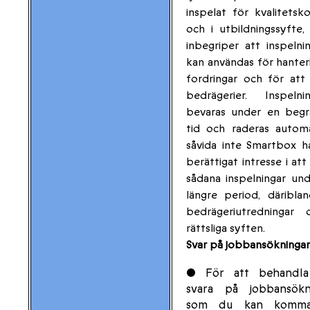
inspelat för kvalitetsko
och i utbildningssyfte, 
inbegriper att inspelni
kan användas för hanter
fordringar och för att
bedrägerier. Inspelni
bevaras under en begr
tid och raderas automa
såvida inte Smartbox h
berättigat intresse i att
sådana inspelningar un
längre period, däribla
bedrägeriutredningar 
rättsliga syften.
Svar på jobbansökningar
• För att behandl
svara på jobbansökn
som du kan komma