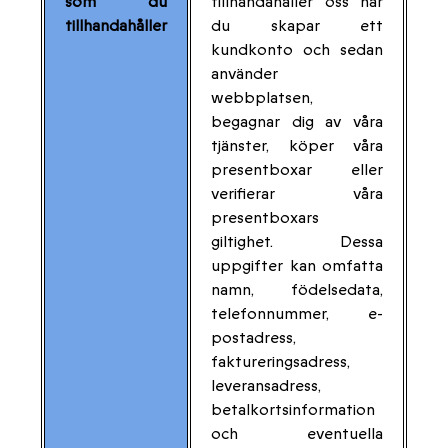
som du
tillhandahåller oss när
tillhandahåller
du skapar ett
kundkonto och sedan
använder
webbplatsen,
begagnar dig av våra
tjänster, köper våra
presentboxar eller
verifierar våra
presentboxars
giltighet. Dessa
uppgifter kan omfatta
namn, födelsedata,
telefonnummer, e-
postadress,
faktureringsadress,
leveransadress,
betalkortsinformation
och eventuella