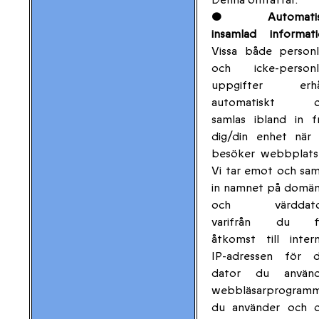
• Automatis
insamlad informati
Vissa både personl
och icke-personl
uppgifter erhål
automatiskt o
samlas ibland in f
dig/din enhet när
besöker webbplats
Vi tar emot och sam
in namnet på domä
och värddato
varifrån du fi
åtkomst till intern
IP-adressen för 
dator du använd
webbläsarprogram
du använder och d