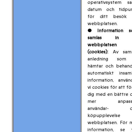
operativsystem s
datum och tidpu
för ditt besök 
webbplatsen.
• Information s
samlas in v
webbplatsen
(cookies):
Av sam
anledning som 
hämtar och behand
automatiskt insam
information, använ
vi cookies för att fö
dig med en bättre 
mer anpass
användar- o
köpupplevelse 
webbplatsen. För 
information, se 