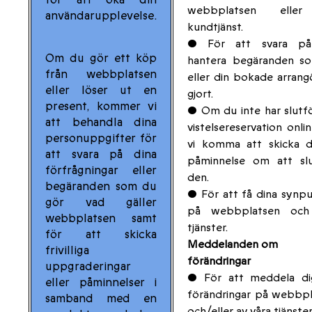
webbplatsen eller
användarupplevelse.
kundtjänst.
• För att svara p
Om du gör ett köp
hantera begäranden s
från webbplatsen
eller din bokade arrang
eller löser ut en
gjort.
present, kommer vi
• Om du inte har slutf
att behandla dina
vistelsereservation onli
personuppgifter för
vi komma att skicka d
att svara på dina
påminnelse om att slu
förfrågningar eller
den.
begäranden som du
• För att få dina synp
gör vad gäller
på webbplatsen och
webbplatsen samt
tjänster.
för att skicka
Meddelanden om
frivilliga
förändringar
uppgraderingar
• För att meddela d
eller påminnelser i
förändringar på webbp
samband med en
och/eller av våra tjänster