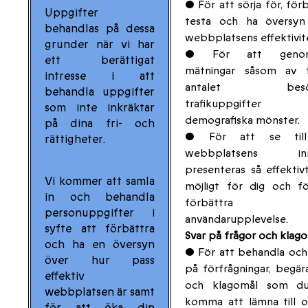
• För att sörja för, förb
Uppgifter
testa och ha översyn
behandlas på dessa
webbplatsens effektivit
grunder när vi har
• För att genom
ett berättigat
mätningar såsom av t
intresse i att
antalet besök
behandla uppgifter
trafikuppgifter
som inte inkräktar
demografiska mönster.
på dina fri- och
• För att se till
rättigheter.
webbplatsens inne
presenteras så effekti
Vi kommer att samla
möjligt för dig och f
in och behandla
förbättra 
personuppgifter i
användarupplevelse.
syfte att förbättra
Svar på frågor och klag
och ha en översyn
• För att behandla och
över hur pass
på förfrågningar, begä
effektiv
och klagomål som d
webbplatsen är samt
komma att lämna till o
för att öka din