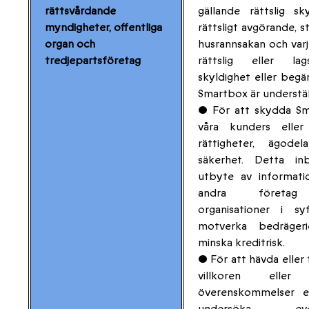
rättsvårdande
gällande rättslig sky
myndigheter, offentliga
rättsligt avgörande, s
organ och
husrannsakan och var
tredjepartsföretag
rättslig eller lag
skyldighet eller beg
Smartbox är understäl
• För att skydda Sm
våra kunders eller
rättigheter, ägodela
säkerhet. Detta inb
utbyte av informat
andra företa
organisationer i sy
motverka bedräger
minska kreditrisk.
• För att hävda eller 
villkoren eller
överenskommelser el
undersöka even