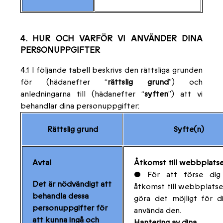
4. HUR OCH VARFÖR VI ANVÄNDER DINA
PERSONUPPGIFTER
4.1 I följande tabell beskrivs den rättsliga grunden
för (hädanefter “
rättslig grund
”) och
anledningarna till (hädanefter “
syften
”) att vi
behandlar dina personuppgifter:
Rättslig grund
Syfte(n)
Avtal
Åtkomst till webbplats
• För att förse di
Det är nödvändigt att
åtkomst till webbplats
behandla dessa
göra det möjligt för d
personuppgifter för
använda den.
att kunna ingå och
Hantering av dina