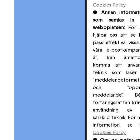
Cookies Policy
.
• Annan informat
som samlas in v
webbplatsen:
För 
hjälpa oss att se 
pass effektiva vissa
våra e-postkampan
är, kan Smartb
komma att använ
teknik som läser
”meddelandeformat
och ”öppn
meddelande”. Bå
förfaringssätten krä
användning av 
särskild teknik. För 
information, se 
Cookies Policy
.
• Om du surfar 