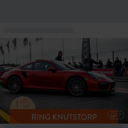
...
Presentkort Action und Aventyr
+ 7