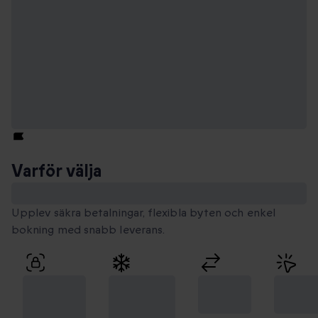
Varför välja
Smartbox
Upplev säkra betalningar, flexibla byten och enkel
bokning med snabb leverans.
100 %
Unika
Flexibla
Enkel
säker
stunder
byten
bokni