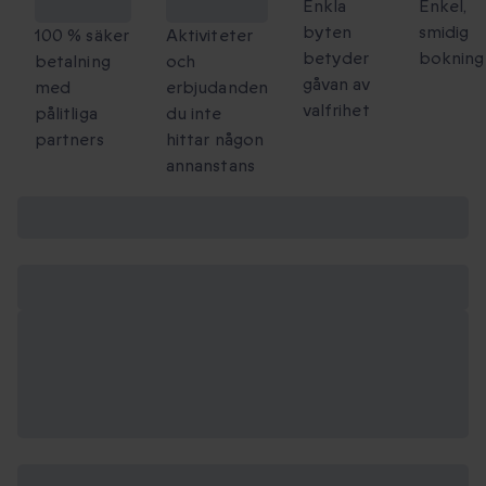
checkout
att dela
Enkla
Enkel,
byten
smidig
100 % säker
Aktiviteter
betyder
bokning
betalning
och
gåvan av
med
erbjudanden
valfrihet
pålitliga
du inte
partners
hittar någon
annanstans