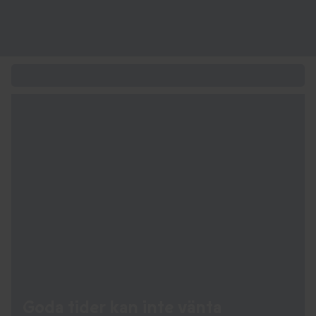
Upplevelsepresenten för alla tillfällen
Goda tider kan
inte vänta