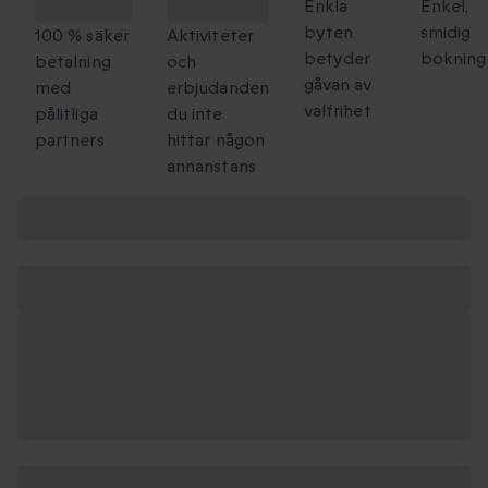
checkout
att dela
Enkla
Enkel,
byten
smidig
100 % säker
Aktiviteter
betyder
bokning
betalning
och
gåvan av
med
erbjudanden
valfrihet
pålitliga
du inte
partners
hittar någon
annanstans