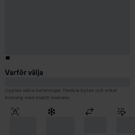
Varför välja
Smartbox
Upplev säkra betalningar, flexibla byten och enkel
bokning med snabb leverans.
100 %
Unika
Flexibla
Enkel
säker
stunder
byten
bokni