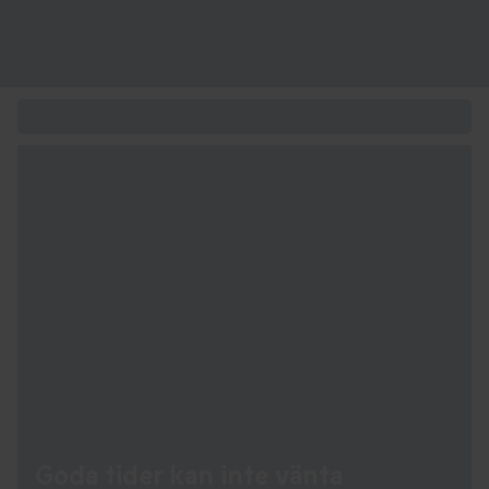
Upplevelsepresenten för alla tillfällen
Goda tider kan
inte vänta