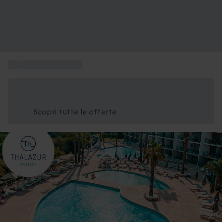
...
Vacanze in Francia
Risparmia il 15% oggi
Usa il codice ESTATE nel carrello
Scopri tutte le offerte