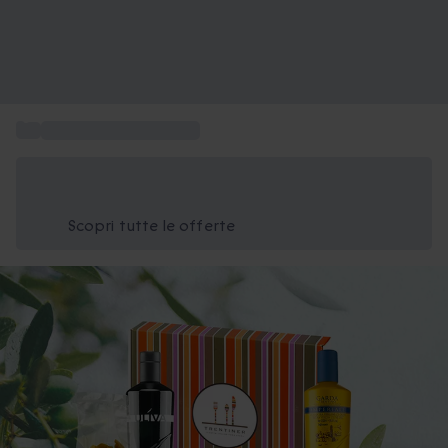
...
Cesti regalo a domicilio
Risparmia il 15% oggi
Usa il codice ESTATE nel carrello
Scopri tutte le offerte