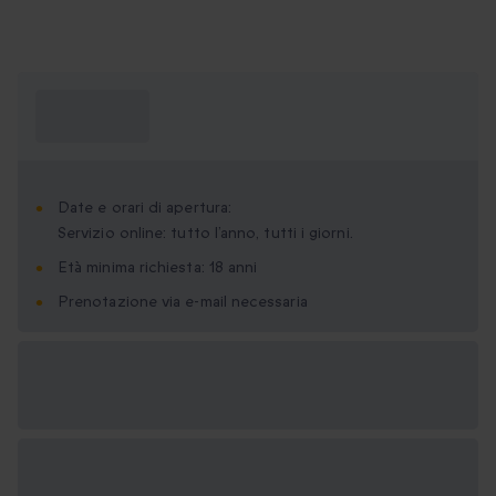
Cosa devo
sapere?
Date e orari di apertura:
Servizio online: tutto l’anno, tutti i giorni.
Età minima richiesta: 18 anni
Prenotazione via e-mail necessaria
Formati regalo
disponibili