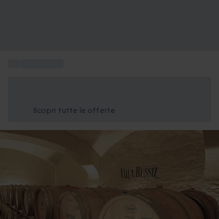
...
Box Gourmet
Risparmia il 15% oggi
Usa il codice ESTATE nel carrello
Scopri tutte le offerte